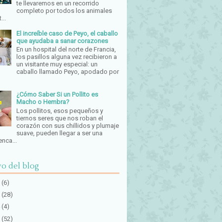
te llevaremos en un recorrido
completo por todos los animales
...
El increíble caso de Peyo, el caballo
que ayudaba a sanar corazones
En un hospital del norte de Francia,
los pasillos alguna vez recibieron a
un visitante muy especial: un
caballo llamado Peyo, apodado por
¿Cómo Saber Si un Pollito es
Macho o Hembra?
Los pollitos, esos pequeños y
tiernos seres que nos roban el
corazón con sus chillidos y plumaje
suave, pueden llegar a ser una
enca...
o del blog
(6)
(28)
(4)
(52)