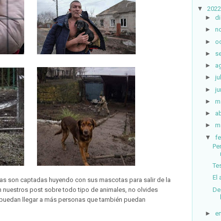
▼
2022
►
d
►
n
►
o
►
s
►
a
►
ju
►
ju
►
m
►
ab
►
m
▼
fe
Pe
Te
El
nas son captadas huyendo con sus mascotas para salir de la
De
n nuestros post sobre todo tipo de animales, no olvides
e puedan llegar a más personas que también puedan
►
e