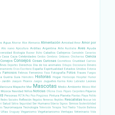
Alimentación
Amor por
os
Agua
Amistad
Ahorrar
Alce
Alemania
Amor
Aves
Ardillas
Argentina
Arte
Ayuda
Año nuevo
Apicultura
Australia
iversidad
Biología
Caballos
Callejeros
Bucear
Búho
Camaleón
Canarios
Ciencia
a
Casa
Caza
Celebridades
Cerdos
Cerebros
Cetáceos
Chicharras
Consejos
Conejos
Cosas Curiosas
Crueldad
Cosméticos
Cuervos
fines
Derechos
Día de los animales
Dinero
Deportes
Dibujos
Diccionario
España
Espiritualidad
Estados Unidos
renamiento
Erizo
Escritorio
Estonia
Famosos
Fotos
Felinos
Femenino
Fotografía
Frases
a
Foca
Fuegos
Historias
la
Guerra
Guía
Hogar
Hámsters
Horóscopo
Hospital
Humor
Jardín
Juguetes
Leones
o
Joaquin Phoenix
Juegos
Karma
Koko
Labrador
Mascotas
Manicura
Mapache
Mar
Medio Ambiente
México
Miel
Noticias
Música
Navidad
Niños
Pájaros
Oficina
Osos
Pájaro Carpintero
os
Personas
Pintura
Planeta
PETA
Pez
Pico
Pingüinos
Plantas
Playa
Pollito
Rescatistas
Reflexión
Redes Sociales
Regalos
Remeras
Reptiles
Rescue Ink
Salud
Ser Humano
Simios
ri
Sátira
Seguridad
Siberia
Signos
Sostenibilidad
Tauromaquia
Tecnología
Texto
es
Televisión
Terapia
Test
Tiburón Ballena
Uñas
Veganismo
Vegetarianismo
Ventajas
Veterinario
Uruguay
Vida