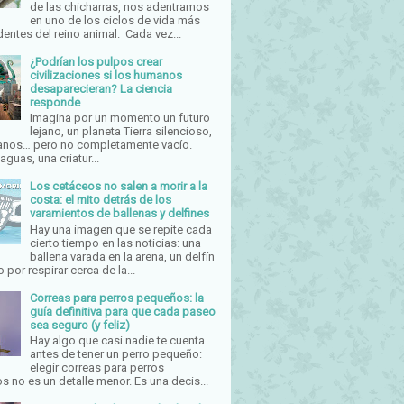
de las chicharras, nos adentramos
en uno de los ciclos de vida más
entes del reino animal. Cada vez...
¿Podrían los pulpos crear
civilizaciones si los humanos
desaparecieran? La ciencia
responde
Imagina por un momento un futuro
lejano, un planeta Tierra silencioso,
anos… pero no completamente vacío.
aguas, una criatur...
Los cetáceos no salen a morir a la
costa: el mito detrás de los
varamientos de ballenas y delfines
Hay una imagen que se repite cada
cierto tiempo en las noticias: una
ballena varada en la arena, un delfín
 por respirar cerca de la...
Correas para perros pequeños: la
guía definitiva para que cada paseo
sea seguro (y feliz)
Hay algo que casi nadie te cuenta
antes de tener un perro pequeño:
elegir correas para perros
 no es un detalle menor. Es una decis...