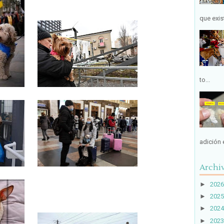
que exist
to...
adición 
Archiv
►
2026
►
2025
►
2024
►
2023