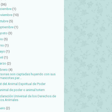
(36)
iciembre
(1)
oviembre
(10)
ctubre
(5)
eptiembre
(1)
gosto
(3)
lio
(5)
nio
(1)
ayo
(1)
ril
(1)
arzo
(2)
brero
(4)
rsonas son captadas huyendo con sus
mascotas par...
st del Animal Espiritual de Poder
 animal de poder o animal totem
claración Universal de los Derechos de
los Animales
nero
(2)