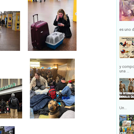
es uno d
y compo
una ...
Un...