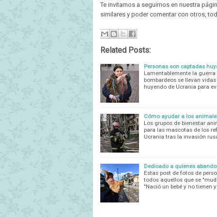
Te invitamos a seguirnos en nuestra pági
similares y poder comentar con otros, to
Related Posts:
Personas son captadas huye
Lamentablemente la guerra t
bombardeos se llevan vidas
huyendo de Ucrania para evi
Cómo ayudar a los animales 
Los grupos de bienestar an
para las mascotas de los re
Ucrania tras la invasión r
Dedicado a quienes abando
Estas post de fotos de per
todos aquellos que se "muda
"Nació un bebé y no tienen 