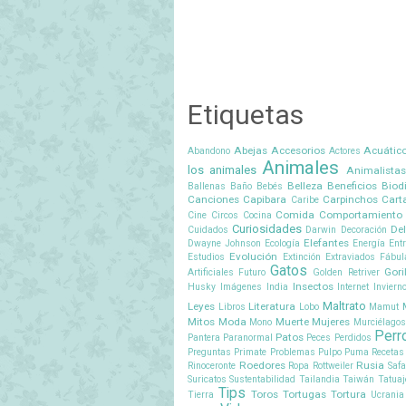
Etiquetas
Abejas
Accesorios
Acuátic
Abandono
Actores
Animales
los animales
Animalistas
Belleza
Beneficios
Biod
Ballenas
Baño
Bebés
Canciones
Capibara
Carpinchos
Cart
Caribe
Comida
Comportamiento
Cine
Circos
Cocina
Curiosidades
Del
Cuidados
Darwin
Decoración
Elefantes
Dwayne Johnson
Ecología
Energía
Ent
Evolución
Estudios
Extinción
Extraviados
Fábul
Gatos
Gori
Artificiales
Futuro
Golden Retriver
Insectos
Husky
Imágenes
India
Internet
Inviern
Maltrato
Leyes
Literatura
Libros
Lobo
Mamut
Mitos
Moda
Muerte
Mujeres
Mono
Murciélagos
Perr
Patos
Pantera
Paranormal
Peces
Perdidos
Preguntas
Primate
Problemas
Pulpo
Puma
Recetas
Roedores
Rusia
Rinoceronte
Ropa
Rottweiler
Safa
Suricatos
Sustentabilidad
Tailandia
Taiwán
Tatuaj
Tips
Toros
Tortugas
Tortura
Tierra
Ucrania