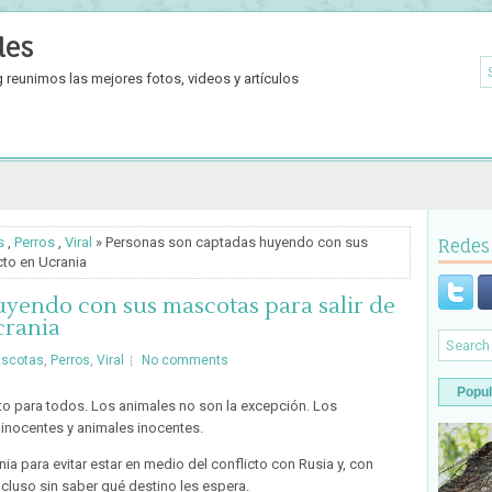
les
reunimos las mejores fotos, videos y artículos
s
,
Perros
,
Viral
» Personas son captadas huyendo con sus
Redes
cto en Ucrania
yendo con sus mascotas para salir de
crania
scotas
,
Perros
,
Viral
No comments
Popul
to para todos. Los animales no son la excepción. Los
inocentes y animales inocentes.
 para evitar estar en medio del conflicto con Rusia y, con
ncluso sin saber qué destino les espera.