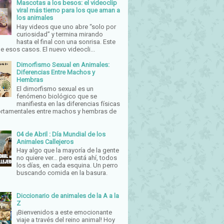
Mascotas a los besos: el videoclip
viral más tierno para los que aman a
los animales
Hay videos que uno abre “solo por
curiosidad” y termina mirando
hasta el final con una sonrisa. Este
e esos casos. El nuevo videocli...
Dimorfismo Sexual en Animales:
Diferencias Entre Machos y
Hembras
El dimorfismo sexual es un
fenómeno biológico que se
manifiesta en las diferencias físicas
rtamentales entre machos y hembras de
04 de Abril : Día Mundial de los
Animales Callejeros
Hay algo que la mayoría de la gente
no quiere ver… pero está ahí, todos
los días, en cada esquina. Un perro
buscando comida en la basura.
Diccionario de animales de la A a la
Z
¡Bienvenidos a este emocionante
viaje a través del reino animal! Hoy