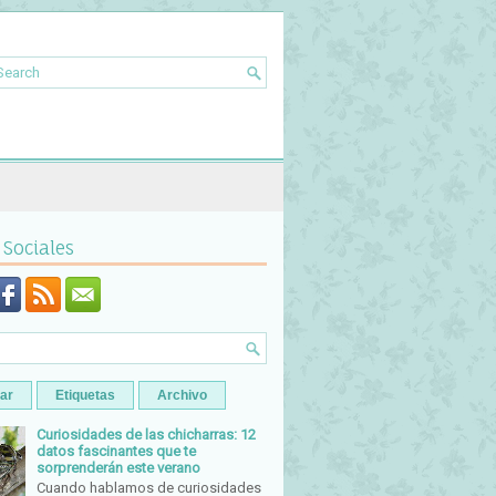
 Sociales
ar
Etiquetas
Archivo
Curiosidades de las chicharras: 12
datos fascinantes que te
sorprenderán este verano
Cuando hablamos de curiosidades