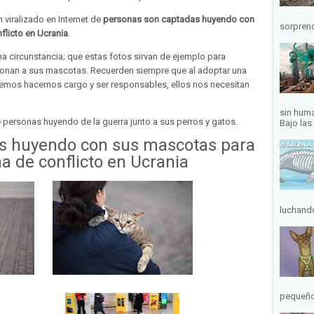
 viralizado en Internet de
personas son captadas huyendo con
sorprend
flicto en Ucrania
.
 circunstancia; que estas fotos sirvan de ejemplo para
onan a sus mascotas. Recuerden siempre que al adoptar una
bemos hacernos cargo y ser responsables, ellos nos necesitan
sin hum
ersonas huyendo de la guerra junto a sus perros y gatos.
Bajo las 
s huyendo con sus mascotas para
na de conflicto en Ucrania
luchando
pequeños