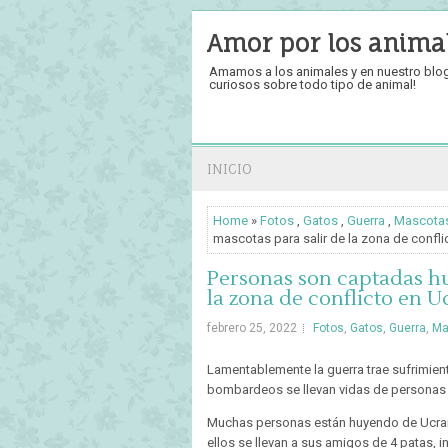
Amor por los anima
Amamos a los animales y en nuestro blog 
curiosos sobre todo tipo de animal!
INICIO
Home
»
Fotos
,
Gatos
,
Guerra
,
Mascota
mascotas para salir de la zona de confli
Personas son captadas hu
la zona de conflicto en U
febrero 25, 2022
Fotos
,
Gatos
,
Guerra
,
Ma
Lamentablemente la guerra trae sufrimien
bombardeos se llevan vidas de personas 
Muchas personas están huyendo de Ucrania
ellos se llevan a sus amigos de 4 patas, i