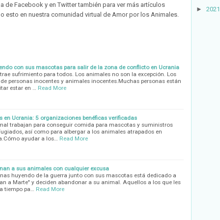
na de Facebook y en Twitter también para ver más artículos
►
2021
do esto en nuestra comunidad virtual de Amor por los Animales.
ndo con sus mascotas para salir de la zona de conflicto en Ucrania
rae sufrimiento para todos. Los animales no son la excepción. Los
 de personas inocentes y animales inocentes.Muchas personas están
tar estar en …
Read More
en Ucrania: 5 organizaciones benéficas verificadas
imal trabajan para conseguir comida para mascotas y suministros
fugiados, así como para albergar a los animales atrapados en
usa.Cómo ayudar a los…
Read More
nan a sus animales con cualquier excusa
sonas huyendo de la guerra junto con sus mascotas está dedicado a
n a Marte" y deciden abandonar a su animal. Aquellos a los que les
ya tiempo pa…
Read More